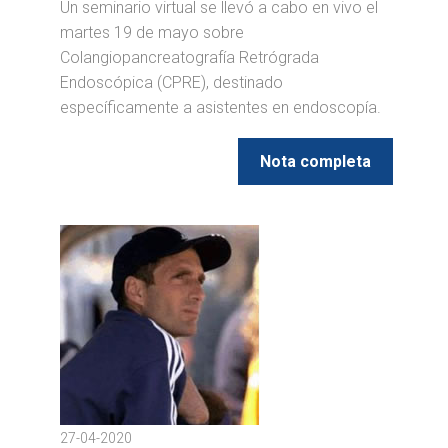
Un seminario virtual se llevó a cabo en vivo el
martes 19 de mayo sobre
Colangiopancreatografía Retrógrada
Endoscópica (CPRE), destinado
específicamente a asistentes en endoscopía.
Nota completa
27-04-2020