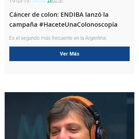
19-03-19
Cáncer de colon: ENDIBA lanzó la
campaña #HaceteUnaColonoscopía
Es el segundo más frecuente en la Argentina.
Ver Más